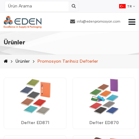
TR
info@edenpromosyon.com
Ana Sayfa
Ürünler
Hakkımızda
Ürünler
Promosyon Tarihsiz Defterler
Ürünler
Fason Ambalajlama
Referanslar
Blog
İnsan Kaynakları
Defter ED871
Defter ED870
İletişim