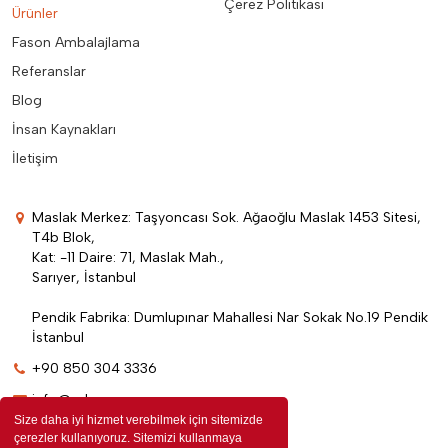
Çerez Politikası
Ürünler
Fason Ambalajlama
Referanslar
Blog
İnsan Kaynakları
İletişim
Maslak Merkez: Taşyoncası Sok. Ağaoğlu Maslak 1453 Sitesi,
T4b Blok,
Kat: -11 Daire: 71, Maslak Mah.,
Sarıyer, İstanbul
Pendik Fabrika: Dumlupınar Mahallesi Nar Sokak No.19 Pendik
İstanbul
+90 850 304 3336
info@edenpromosyon.com
Size daha iyi hizmet verebilmek için sitemizde
çerezler kullanıyoruz. Sitemizi kullanmaya