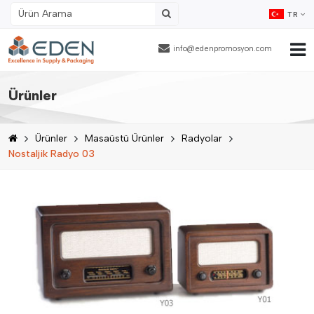
TR
info@edenpromosyon.com
Ana Sayfa
Ürünler
Hakkımızda
Ürünler
Masaüstü Ürünler
Radyolar
Ürünler
Nostaljik Radyo 03
Fason Ambalajlama
Referanslar
Blog
İnsan Kaynakları
İletişim