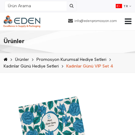
TR
info@edenpromosyon.com
Ana Sayfa
Ürünler
Hakkımızda
Ürünler
Promosyon Kurumsal Hediye Setleri
Ürünler
Kadınlar Günü Hediye Setleri
Kadınlar Günü VIP Set 4
Fason Ambalajlama
Referanslar
Blog
İnsan Kaynakları
İletişim