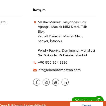
İletişim
Metni
Maslak Merkez: Taşyoncası Sok.
Ağaoğlu Maslak 1453 Sitesi, T4b
Blok,
Kat: -11 Daire: 71, Maslak Mah.,
Sarıyer, İstanbul
Pendik Fabrika: Dumlupınar Mahallesi
Nar Sokak No.19 Pendik İstanbul
+90 850 304 3336
info@edenpromosyon.com
Whatsapp
Çerez Politikamızı inceleyebilirsiniz.
Tamam