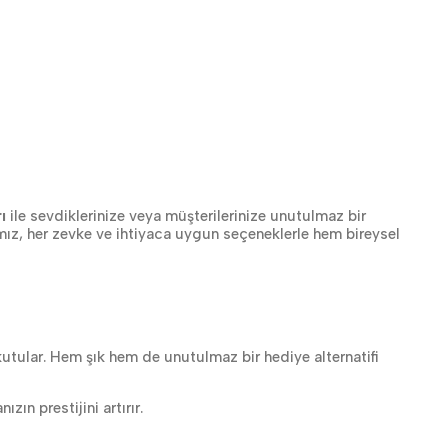
ı
ile sevdiklerinize veya müşterilerinize unutulmaz bir
ız, her zevke ve ihtiyaca uygun seçeneklerle hem bireysel
 kutular. Hem şık hem de unutulmaz bir hediye alternatifi
zın prestijini artırır.