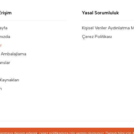
Erişim
Yasal Sorumluluk
ayfa
Kişisel Veriler Aydınlatma 
mızda
Çerez Politikası
r
 Ambalajlama
anslar
Kaynakları
im
Copyright © 2026 by Eden Promosyon. Tüm Hakları Saklıdır
llanmaya devam ederek, çerez politikamıza izin vermiş olursunuz. Detaylı bilgi için