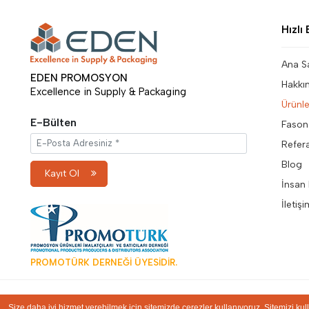
Hızlı 
Ana S
EDEN PROMOSYON
Hakkı
Excellence in Supply & Packaging
Ürünle
E-Bülten
Fason
Refer
Blog
Kayıt Ol
İnsan 
İletiş
PROMOTÜRK DERNEĞİ ÜYESİDİR.
Size daha iyi hizmet verebilmek için sitemizde çerezler kullanıyoruz. Sitemizi ku