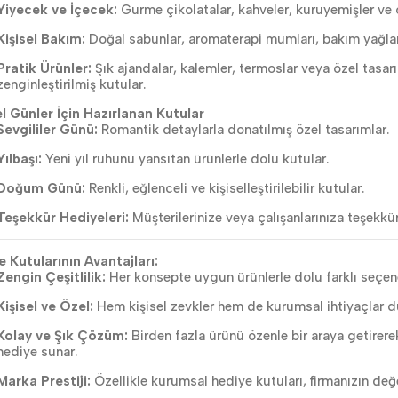
Yiyecek ve İçecek:
Gurme çikolatalar, kahveler, kuruyemişler ve ö
Kişisel Bakım:
Doğal sabunlar, aromaterapi mumları, bakım yağları g
Pratik Ürünler:
Şık ajandalar, kalemler, termoslar veya özel tasar
zenginleştirilmiş kutular.
l Günler İçin Hazırlanan Kutular
Sevgililer Günü:
Romantik detaylarla donatılmış özel tasarımlar.
Yılbaşı:
Yeni yıl ruhunu yansıtan ürünlerle dolu kutular.
Doğum Günü:
Renkli, eğlenceli ve kişiselleştirilebilir kutular.
Teşekkür Hediyeleri:
Müşterilerinize veya çalışanlarınıza teşekkür
 Kutularının Avantajları:
Zengin Çeşitlilik:
Her konsepte uygun ürünlerle dolu farklı seçene
Kişisel ve Özel:
Hem kişisel zevkler hem de kurumsal ihtiyaçlar dü
Kolay ve Şık Çözüm:
Birden fazla ürünü özenle bir araya getirere
hediye sunar.
Marka Prestiji:
Özellikle kurumsal hediye kutuları, firmanızın değer