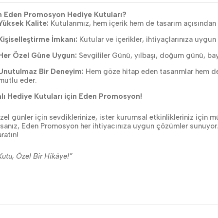
 Eden Promosyon Hediye Kutuları?
Yüksek Kalite:
Kutularımız, hem içerik hem de tasarım açısından y
Kişiselleştirme İmkanı:
Kutular ve içerikler, ihtiyaçlarınıza uygun o
Her Özel Güne Uygun:
Sevgililer Günü, yılbaşı, doğum günü, bayr
Unutulmaz Bir Deneyim:
Hem göze hitap eden tasarımlar hem de ku
mutlu eder.
lı Hediye Kutuları için Eden Promosyon!
özel günler için sevdiklerinize, ister kurumsal etkinlikleriniz için 
rsanız, Eden Promosyon her ihtiyacınıza uygun çözümler sunuyor.
aratın!
utu, Özel Bir Hikâye!”