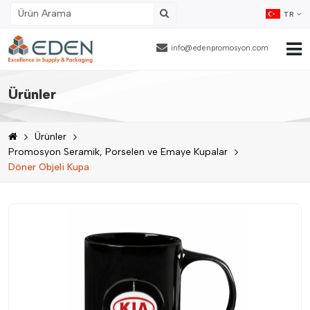
TR
info@edenpromosyon.com
Ana Sayfa
Ürünler
Hakkımızda
Ürünler
Ürünler
Promosyon Seramik, Porselen ve Emaye Kupalar
Döner Objeli Kupa
Fason Ambalajlama
Referanslar
Blog
İnsan Kaynakları
İletişim