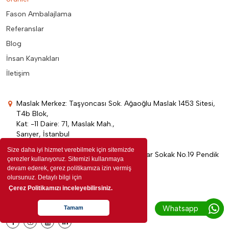
Fason Ambalajlama
Referanslar
Blog
İnsan Kaynakları
İletişim
Maslak Merkez: Taşyoncası Sok. Ağaoğlu Maslak 1453 Sitesi,
T4b Blok,
Kat: -11 Daire: 71, Maslak Mah.,
Sarıyer, İstanbul
Size daha iyi hizmet verebilmek için sitemizde
Pendik Fabrika: Dumlupınar Mahallesi Nar Sokak No.19 Pendik
çerezler kullanıyoruz. Sitemizi kullanmaya
İstanbul
devam ederek, çerez politikamıza izin vermiş
olursunuz. Detaylı bilgi için
+90 850 304 3336
Çerez Politikamızı inceleyebilirsiniz.
info@edenpromosyon.com
Whatsapp
Tamam