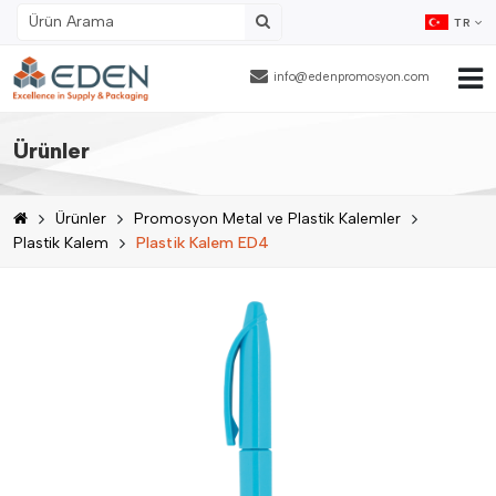
TR
info@edenpromosyon.com
Ana Sayfa
Ürünler
Hakkımızda
Ürünler
Promosyon Metal ve Plastik Kalemler
Ürünler
Plastik Kalem
Plastik Kalem ED4
Fason Ambalajlama
Referanslar
Blog
İnsan Kaynakları
İletişim