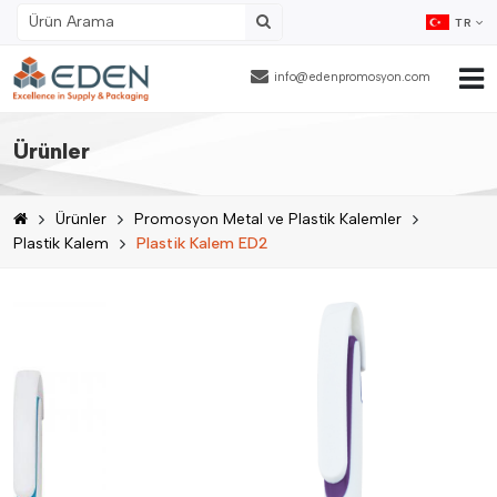
TR
info@edenpromosyon.com
Ana Sayfa
Ürünler
Hakkımızda
Ürünler
Promosyon Metal ve Plastik Kalemler
Ürünler
Plastik Kalem
Plastik Kalem ED2
Fason Ambalajlama
Referanslar
Blog
İnsan Kaynakları
İletişim