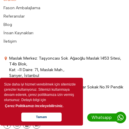
Fason Ambalajlama
Referanslar
Blog
İnsan Kaynakları
İletişim
Maslak Merkez: Taşyoncası Sok. Ağaoğlu Maslak 1453 Sitesi,
T4b Blok,
Kat: -11 Daire: 71, Maslak Mah.,
Sarıyer, İstanbul
Size daha iyi hizmet verebilmek için sitemizde
Pendik Fabrika: Dumlupınar Mahallesi Nar Sokak No.19 Pendik
çerezler kullanıyoruz. Sitemizi kullanmaya
İstanbul
devam ederek, çerez politikamıza izin vermiş
olursunuz. Detaylı bilgi için
+90 850 304 3336
Çerez Politikamızı inceleyebilirsiniz.
info@edenpromosyon.com
Whatsapp
Tamam