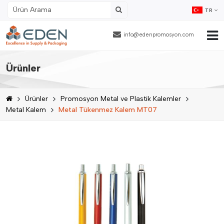
TR
info@edenpromosyon.com
Ana Sayfa
Ürünler
Hakkımızda
Ürünler
Promosyon Metal ve Plastik Kalemler
Ürünler
Metal Kalem
Metal Tükenmez Kalem MT07
Fason Ambalajlama
Referanslar
Blog
İnsan Kaynakları
İletişim