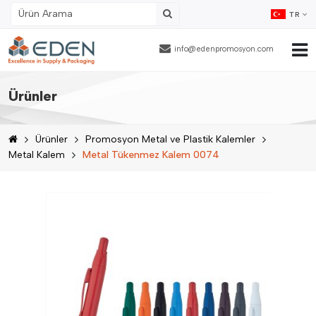
TR
info@edenpromosyon.com
Ana Sayfa
Ürünler
Hakkımızda
Ürünler
Promosyon Metal ve Plastik Kalemler
Ürünler
Metal Kalem
Metal Tükenmez Kalem 0074
Fason Ambalajlama
Referanslar
Blog
İnsan Kaynakları
İletişim