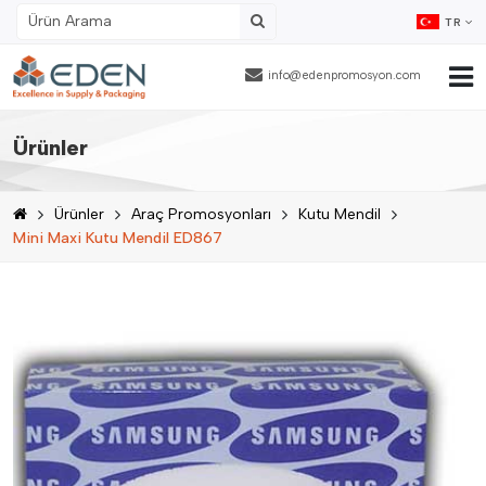
TR
info@edenpromosyon.com
Ana Sayfa
Ürünler
Hakkımızda
Ürünler
Araç Promosyonları
Kutu Mendil
Ürünler
Mini Maxi Kutu Mendil ED867
Fason Ambalajlama
Referanslar
Blog
İnsan Kaynakları
İletişim