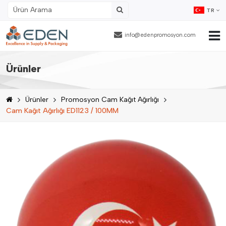
TR
info@edenpromosyon.com
Ana Sayfa
Ürünler
Hakkımızda
Ürünler
Promosyon Cam Kağıt Ağırlığı
Ürünler
Cam Kağıt Ağırlığı ED1123 / 100MM
Fason Ambalajlama
Referanslar
Blog
İnsan Kaynakları
İletişim