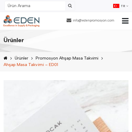
TR
info@edenpromosyon.com
Ana Sayfa
Ürünler
Hakkımızda
Ürünler
Promosyon Ahşap Masa Takvimi
Ürünler
Ahşap Masa Takvimi – ED01
Fason Ambalajlama
Referanslar
Blog
İnsan Kaynakları
İletişim