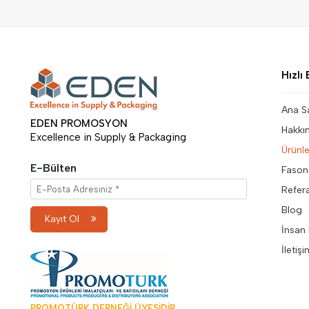
Hızlı 
Ana S
EDEN PROMOSYON
Hakkı
Excellence in Supply & Packaging
Ürünle
E-Bülten
Fason
Refer
Blog
Kayıt Ol
İnsan 
İletiş
PROMOTÜRK DERNEĞİ ÜYESİDİR.