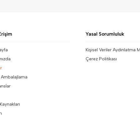
Erişim
Yasal Sorumluluk
ayfa
Kişisel Veriler Aydınlatma 
mızda
Çerez Politikası
r
 Ambalajlama
anslar
Kaynakları
im