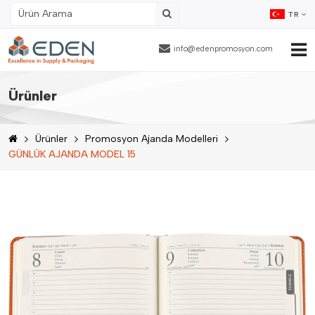
TR
info@edenpromosyon.com
Ana Sayfa
Ürünler
Hakkımızda
Ürünler
Promosyon Ajanda Modelleri
Ürünler
GÜNLÜK AJANDA MODEL 15
Fason Ambalajlama
Referanslar
Blog
İnsan Kaynakları
İletişim