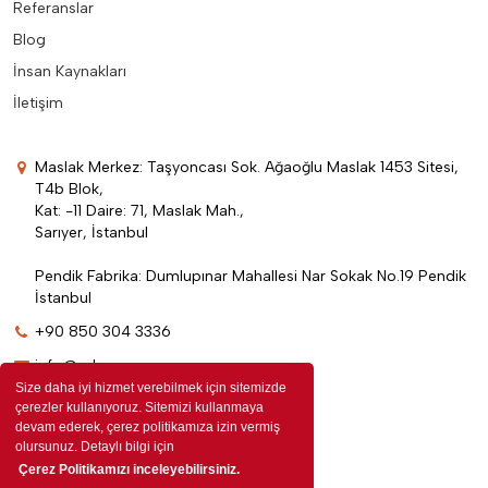
Referanslar
Blog
İnsan Kaynakları
İletişim
Maslak Merkez: Taşyoncası Sok. Ağaoğlu Maslak 1453 Sitesi,
T4b Blok,
Kat: -11 Daire: 71, Maslak Mah.,
Sarıyer, İstanbul
Pendik Fabrika: Dumlupınar Mahallesi Nar Sokak No.19 Pendik
İstanbul
+90 850 304 3336
info@edenpromosyon.com
Size daha iyi hizmet verebilmek için sitemizde
çerezler kullanıyoruz. Sitemizi kullanmaya
devam ederek, çerez politikamıza izin vermiş
olursunuz. Detaylı bilgi için
Çerez Politikamızı inceleyebilirsiniz.