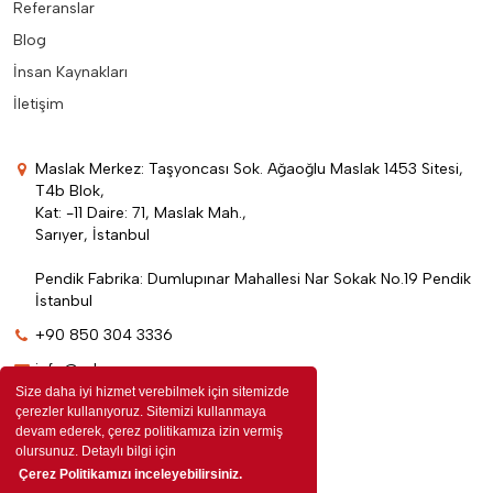
Referanslar
Blog
İnsan Kaynakları
İletişim
Maslak Merkez: Taşyoncası Sok. Ağaoğlu Maslak 1453 Sitesi,
T4b Blok,
Kat: -11 Daire: 71, Maslak Mah.,
Sarıyer, İstanbul
Pendik Fabrika: Dumlupınar Mahallesi Nar Sokak No.19 Pendik
İstanbul
+90 850 304 3336
info@edenpromosyon.com
Size daha iyi hizmet verebilmek için sitemizde
çerezler kullanıyoruz. Sitemizi kullanmaya
devam ederek, çerez politikamıza izin vermiş
olursunuz. Detaylı bilgi için
Çerez Politikamızı inceleyebilirsiniz.