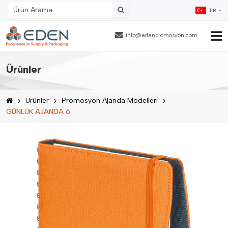
TR
info@edenpromosyon.com
Ana Sayfa
Ürünler
Hakkımızda
Ürünler
Promosyon Ajanda Modelleri
Ürünler
GÜNLÜK AJANDA 6
Fason Ambalajlama
Referanslar
Blog
İnsan Kaynakları
İletişim