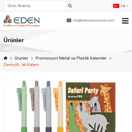
TR
info@edenpromosyon.com
Ana Sayfa
Ürünler
Hakkımızda
Ürünler
Promosyon Metal ve Plastik Kalemler
Ürünler
Zennyth Jel Kalem
Fason Ambalajlama
Referanslar
Blog
İnsan Kaynakları
İletişim