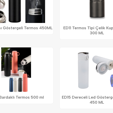
sı Göstergeli Termos 450ML
ED11 Termos Tipi Çelik Ku
300 ML
Bardaklı Termos 500 ml
ED15 Dereceli Led Gösterg
450 ML