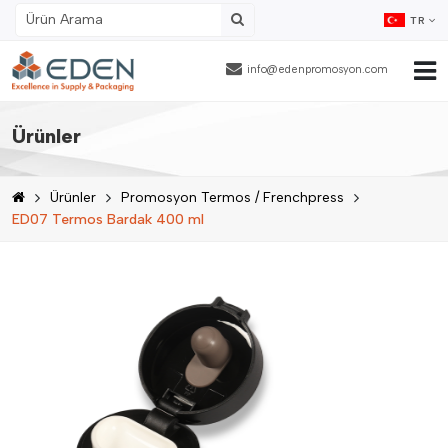
TR
info@edenpromosyon.com
Ana Sayfa
Ürünler
Hakkımızda
Ürünler
Promosyon Termos / Frenchpress
Ürünler
ED07 Termos Bardak 400 ml
Fason Ambalajlama
Referanslar
Blog
İnsan Kaynakları
İletişim