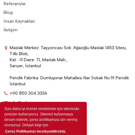
Referanslar
Blog
İnsan Kaynakları
İletişim
Maslak Merkez: Taşyoncası Sok. Ağaoğlu Maslak 1453 Sitesi,
T4b Blok,
Kat: -11 Daire: 71, Maslak Mah.,
Sarıyer, İstanbul
Pendik Fabrika: Dumlupınar Mahallesi Nar Sokak No.19 Pendik
İstanbul
+90 850 304 3336
info@edenpromosyon.com
Size daha iyi hizmet verebilmek için sitemizde
çerezler kullanıyoruz. Sitemizi kullanmaya
devam ederek, çerez politikamıza izin vermiş
olursunuz. Detaylı bilgi için
Çerez Politikamızı inceleyebilirsiniz.