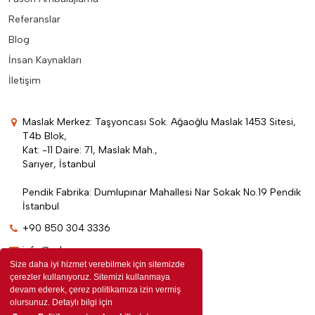
Referanslar
Blog
İnsan Kaynakları
İletişim
Maslak Merkez: Taşyoncası Sok. Ağaoğlu Maslak 1453 Sitesi,
T4b Blok,
Kat: -11 Daire: 71, Maslak Mah.,
Sarıyer, İstanbul
Pendik Fabrika: Dumlupınar Mahallesi Nar Sokak No.19 Pendik
İstanbul
+90 850 304 3336
info@edenpromosyon.com
Size daha iyi hizmet verebilmek için sitemizde
çerezler kullanıyoruz. Sitemizi kullanmaya
devam ederek, çerez politikamıza izin vermiş
olursunuz. Detaylı bilgi için