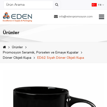
TR
info@edenpromosyon.com
Ana Sayfa
Ürünler
Hakkımızda
Ürünler
Ürünler
Promosyon Seramik, Porselen ve Emaye Kupalar
Döner Objeli Kupa
ED62 Siyah Döner Objeli Kupa
Fason Ambalajlama
Referanslar
Blog
İnsan Kaynakları
İletişim